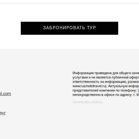
Result message
Actions
Информация приведена для общего озна
услугами и не является публичной офер
ответственность за информацию, разме
www.rusmototravel.ru). Актуальную инф
представителей компании по телефону:
el.com
непосредственно в офисе по адресу: г. 
Создание сайта - Ra-Don.ru
луг