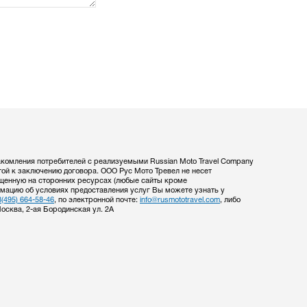
комления потребителей с реализуемыми Russian Moto Travel Company
той к заключению договора. ООО Рус Мото Тревел не несет
щенную на сторонних ресурсах (любые сайты кроме
ормацию об условиях предоставления услуг Вы можете узнать у
8(495) 664-58-46
, по электронной почте:
info@rusmototravel.com
, либо
Москва, 2-ая Бородинская ул. 2А