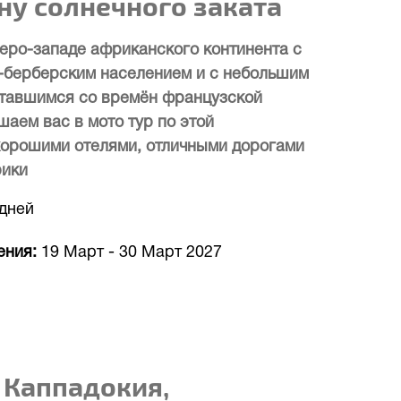
ну солнечного заката
веро-западе африканского континента с
-берберским населением и с небольшим
ставшимся со времён французской
аем вас в мото тур по этой
 хорошими отелями, отличными дорогами
рики
 дней
ения
19 Март
-
30 Март 2027
 Каппадокия,