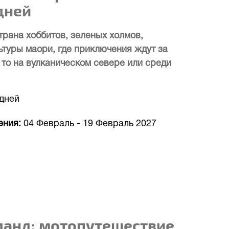
дней
трана хоббитов, зеленых холмов,
ьтуры маори, где приключения ждут за
 то на вулканическом севере или среди
 дней
ения
04 Февраль
-
19 Февраль 2027
ланд: мотопутешествие