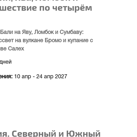
ешествие по четырём
Бали на Яву, Ломбок и Сумбаву:
ссвет на вулкане Бромо и купание с
иве Салех
 дней
ения
10 апр
-
24 апр 2027
ия. Северный и Южный