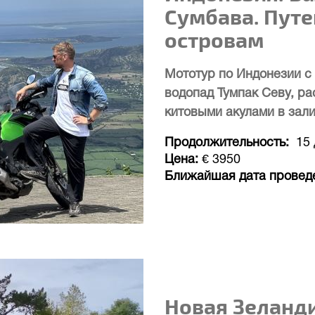
Сумбава. Пут
островам
Мототур по Индонезии с 
водопад Тумпак Севу, ра
китовыми акулами в зал
Продолжительность
15
Цена
€ 3950
Ближайшая дата провед
Новая Зеланд