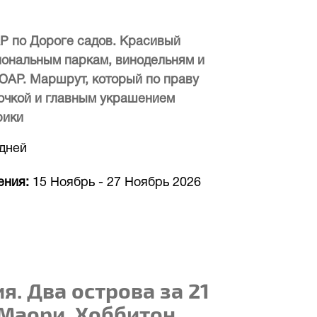
Р по Дороге садов. Красивый
иональным паркам, винодельням и
АР. Маршрут, который по праву
точкой и главным украшением
рики
 дней
ения
15 Ноябрь
-
27 Ноябрь 2026
я. Два острова за 21
 Маори, Хоббитон,