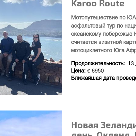
Karoo Route
Мотопутешествие по ЮА
асфальтовый тур по нац
океанскому побережью Ю
считается визитной кар
мотоциклетного Юга Аф
Продолжительность
13
Цена
€ 6950
Ближайшая дата провед
Новая Зеланди
день. Окленд,